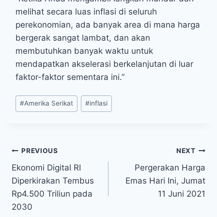
melihat secara luas inflasi di seluruh
perekonomian, ada banyak area di mana harga
bergerak sangat lambat, dan akan
membutuhkan banyak waktu untuk
mendapatkan akselerasi berkelanjutan di luar
faktor-faktor sementara ini.”
Post
#
Amerika Serikat
#
inflasi
Tags:
Post
PREVIOUS
NEXT
Ekonomi Digital RI
Pergerakan Harga
navigation
Diperkirakan Tembus
Emas Hari Ini, Jumat
Rp4.500 Triliun pada
11 Juni 2021
2030