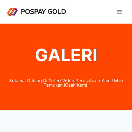
GALERI
Selamat Datang Di Galeri Video Perusahaan Kami! Mari
Temukan Kisah Kami.