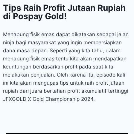
Tips Raih Profit Jutaan Rupiah
di Pospay Gold!
Menabung fisik emas dapat dikatakan sebagai jalan
ninja bagi masyarakat yang ingin mempersiapkan
dana masa depan. Seperti yang kita tahu, dalam
menabung fisik emas tentu kita akan mendapatkan
keuntungan berdasarkan profit pada saat kita
melakukan penjualan. Oleh karena itu, episode kali
ini kita akan mengupas tips untuk raih profit jutaan
rupiah dari juara bertahan profit akumulatif tertinggi
JFXGOLD X Gold Championship 2024.