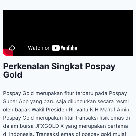
Perkenalan Singkat Pospay
Gold
Pospay Gold merupakan fitur terbaru pada Pospay
Super App yang baru saja diluncurkan secara resmi
oleh bapak Wakil Presiden RI, yaitu K.H Ma’ruf Amin.
Pospay Gold merupakan fitur transaksi fisik emas di
dalam bursa JFXGOLD X yang merupakan pertama
di Indonesia. Transaksi emas di pospay gold mulai