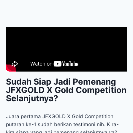
Sudah Siap Jadi Pemenang
JFXGOLD X Gold Competition
Selanjutnya?
Juara pertama JFXGOLD X Gold Competition
putaran ke-1 sudah berikan testimoni nih. Kira-
kira siapa yang jadi pemenang selanjutnya ya?