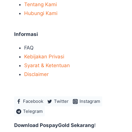
Tentang Kami
Hubungi Kami
Informasi
FAQ
Kebijakan Privasi
Syarat & Ketentuan
Disclaimer
Facebook
Twitter
Instagram
Telegram
Download PospayGold Sekarang
!