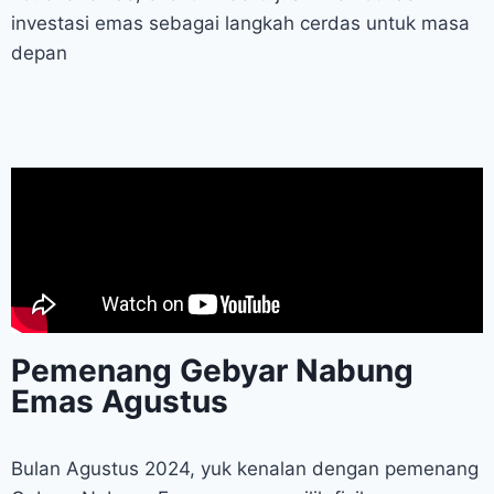
investasi emas sebagai langkah cerdas untuk masa
depan
Pemenang Gebyar Nabung
Emas Agustus
Bulan Agustus 2024, yuk kenalan dengan pemenang