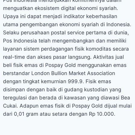
Pos Indonesia menunjukkan komitmennya dalam
menguatkan ekosistem digital ekonomi syariah.
Upaya ini dapat menjadi indikator keberhasilan
utama pengembangan ekonomi syariah di Indonesia.
Selaku perusahaan postal service pertama di dunia,
Pos Indonesia telah mengembangkan dan memiliki
layanan sistem perdagangan fisik komoditas secara
real-time dan akses pasar langsung. Aktivitas jual
beli fisik emas di Pospay Gold menggunakan emas
berstandar London Bullion Market Association
dengan tingkat kemurnian 999.9. Fisik emas
disimpan dengan baik di gudang kustodian yang
teregulasi dan berada di kawasan yang diawasi Bea
Cukai. Adapun emas fisik di Pospay Gold dijual mulai
dari 0,01 gram atau setara dengan Rp 10.000.