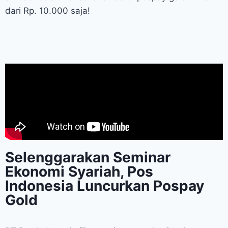
dari Rp. 10.000 saja!
Selenggarakan Seminar
Ekonomi Syariah, Pos
Indonesia Luncurkan Pospay
Gold