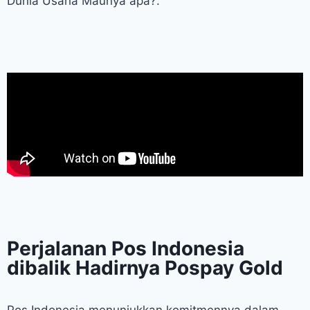
Dunia Usaha Maunya apa?.
Perjalanan Pos Indonesia
dibalik Hadirnya Pospay Gold