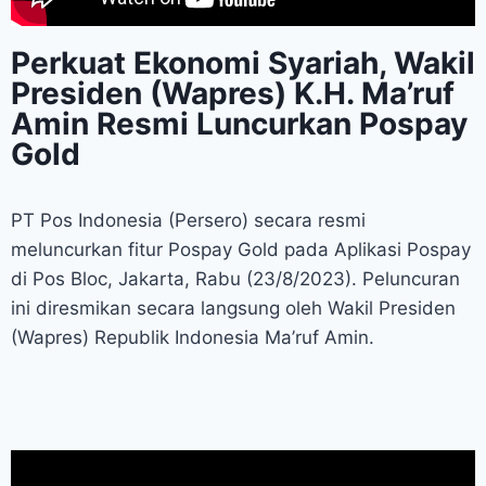
Perkuat Ekonomi Syariah, Wakil
Presiden (Wapres) K.H. Ma’ruf
Amin Resmi Luncurkan Pospay
Gold
PT Pos Indonesia (Persero) secara resmi
meluncurkan fitur Pospay Gold pada Aplikasi Pospay
di Pos Bloc, Jakarta, Rabu (23/8/2023). Peluncuran
ini diresmikan secara langsung oleh Wakil Presiden
(Wapres) Republik Indonesia Ma’ruf Amin.