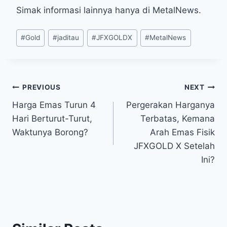
Simak informasi lainnya hanya di MetalNews.
Post
#
Gold
#
jaditau
#
JFXGOLDX
#
MetalNews
Tags:
Post
PREVIOUS
NEXT
Harga Emas Turun 4
Pergerakan Harganya
navigation
Hari Berturut-Turut,
Terbatas, Kemana
Waktunya Borong?
Arah Emas Fisik
JFXGOLD X Setelah
Ini?