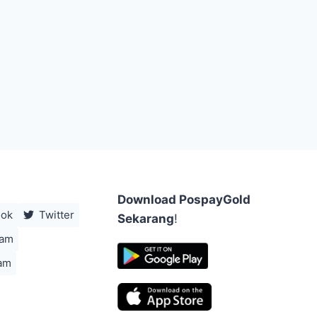
Download PospayGold
ook
Twitter
Sekarang
!
ram
am