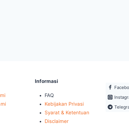
Informasi
Faceb
ami
FAQ
Instag
ami
Kebijakan Privasi
Telegr
Syarat & Ketentuan
Disclaimer