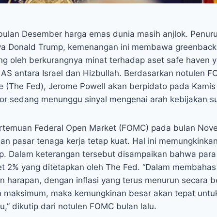
bulan Desember harga emas dunia masih anjlok. Penuru
hnya Donald Trump, kemenangan ini membawa greenback
ong oleh berkurangnya minat terhadap aset safe haven
 AS antara Israel dan Hizbullah. Berdasarkan notulen F
e (The Fed), Jerome Powell akan berpidato pada Kamis 
estor sedang menunggu sinyal mengenai arah kebijakan 
pertemuan Federal Open Market (FOMC) pada bulan Nov
dan pasar tenaga kerja tetap kuat. Hal ini memungkin
hap. Dalam keterangan tersebut disampaikan bahwa par
rget 2% yang ditetapkan oleh The Fed. “Dalam membahas
n harapan, dengan inflasi yang terus menurun secara 
an maksimum, maka kemungkinan besar akan tepat untu
,” dikutip dari notulen FOMC bulan lalu.