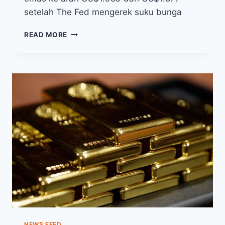
setelah The Fed mengerek suku bunga
HARGA
READ MORE
EMAS
HARI
INI,
SENIN
9
MEI
2022,
INVESTOR
PANTAU
EFEK
THE
FED
NEWS FEED