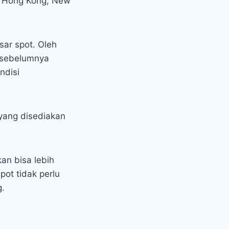
a, Hong Kong, New
sar spot. Oleh
F sebelumnya
ndisi
yang disediakan
an bisa lebih
pot tidak perlu
g.