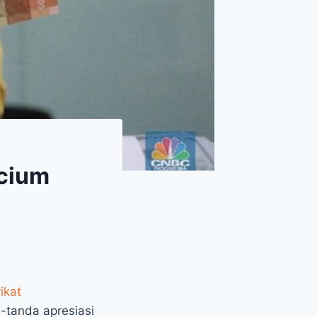
rcium
ikat
-tanda apresiasi