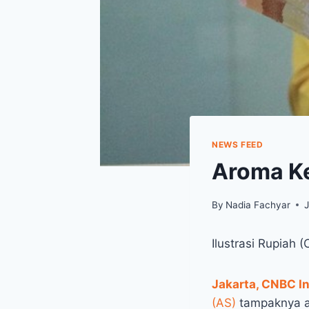
NEWS FEED
Aroma Ke
By
Nadia Fachyar
J
Ilustrasi Rupiah 
Jakarta, CNBC I
(AS)
tampaknya ak