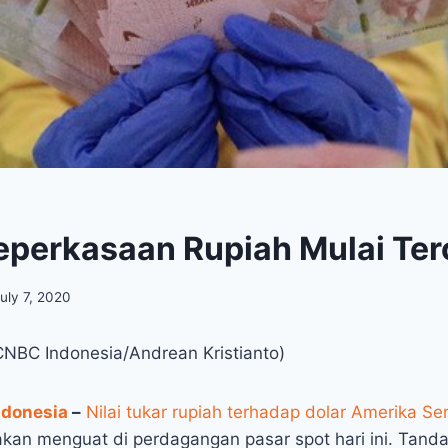
perkasaan Rupiah Mulai Te
uly 7, 2020
(CNBC Indonesia/Andrean Kristianto)
ndonesia
–
Nilai tukar rupiah terhadap dolar Amerika Ser
an menguat di perdagangan pasar spot hari ini. Tanda