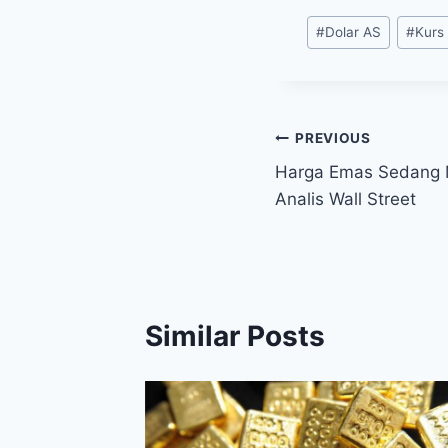
Post
#
Dolar AS
#
Kurs 
Tags:
Post
PREVIOUS
Harga Emas Sedang 
navigation
Analis Wall Street
Similar Posts