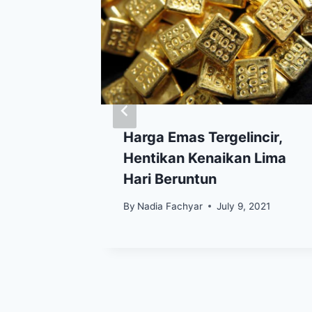
i, Rabu
Harga Emas Tergelincir,
iap
Hentikan Kenaikan Lima
Hari Beruntun
 13, 2021
By
Nadia Fachyar
July 9, 2021