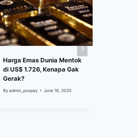
Harga Emas Dunia Mentok
Pering
di US$ 1.726, Kenapa Gak
Emas B
Gerak?
Terjun
By
admin_pospay
June 16, 2020
By
Nadia F