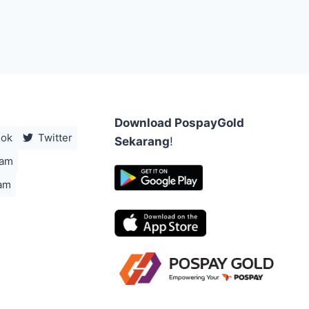
Download PospayGold
ook
Twitter
Sekarang
!
ram
am