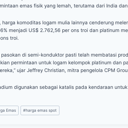
intaan emas fisik yang lemah, terutama dari India dan
, harga komoditas logam mulia lainnya cenderung mele
,6% menjadi US$ 2.762,56 per ons troi dan platinum m
ons troi.
 pasokan di semi-konduktor pasti telah membatasi prod
ian permintaan untuk logam kelompok platinum dan pa
eka,” ujar Jeffrey Christian, mitra pengelola CPM Grou
adium digunakan sebagai katalis pada kendaraan untu
rga Emas
#
harga emas spot