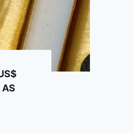
 US$
i AS