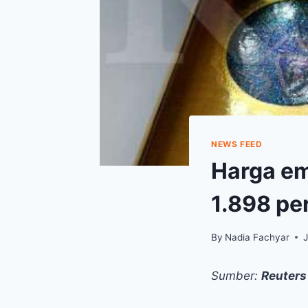
NEWS FEED
Harga em
1.898 per
By
Nadia Fachyar
J
Sumber:
Reuters