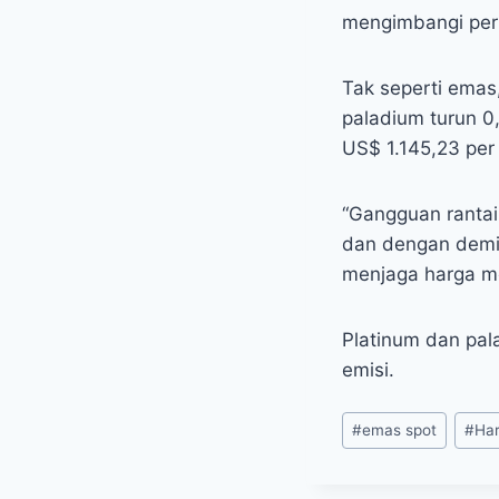
mengimbangi perm
Tak seperti emas
paladium turun 0
US$ 1.145,23 per 
“Gangguan rantai
dan dengan demik
menjaga harga mer
Platinum dan pal
emisi.
Post
#
emas spot
#
Ha
Tags: