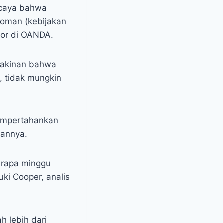
ercaya bahwa
doman (kebijakan
ior di OANDA.
eyakinan bahwa
d, tidak mungkin
mempertahankan
kannya.
erapa minggu
uki Cooper, analis
h lebih dari