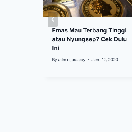
ga emas
Emas Mau Terbang Tinggi
 di US$
atau Nyungsep? Cek Dulu
i
Ini
, 2020
By
admin_pospay
June 12, 2020