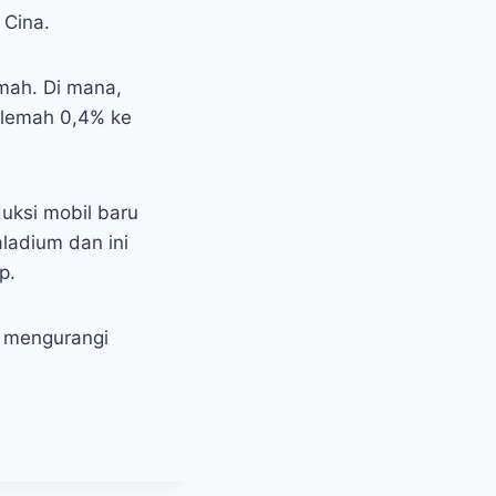
 Cina.
mah. Di mana,
elemah 0,4% ke
uksi mobil baru
ladium dan ini
p.
k mengurangi