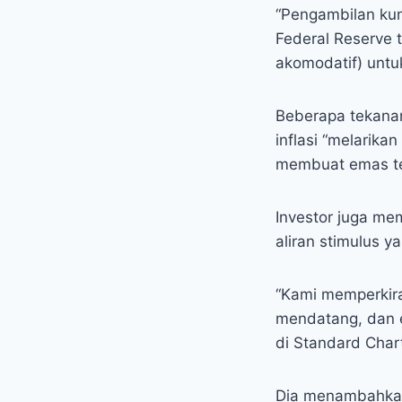
“Pengambilan kun
Federal Reserve 
akomodatif) untu
Beberapa tekanan
inflasi “melarika
membuat emas te
Investor juga me
aliran stimulus 
“Kami memperkira
mendatang, dan ek
di Standard Char
Dia menambahkan 