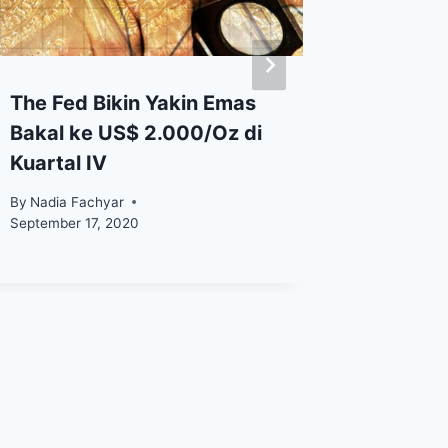
The Fed Bikin Yakin Emas
Capai H
Bakal ke US$ 2.000/Oz di
Sepanj
Kuartal IV
Emas F
Tembus
By
Nadia Fachyar
September 17, 2020
By
admin_