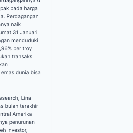
perdagangannya di
mpak pada harga
ia. Perdagangan
nya naik
umat 31 Januari
ngan menduduki
,96% per troy
kan transaksi
nkan
 emas dunia bisa
esearch, Lina
 bulan terakhir
entral Amerika
danya penurunan
eh investor,