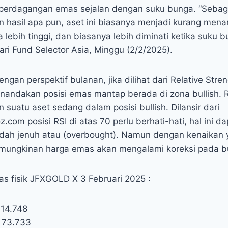
perdagangan emas sejalan dengan suku bunga. “Sebag
 hasil apa pun, aset ini biasanya menjadi kurang menar
 lebih tinggi, dan biasanya lebih diminati ketika suku bu
ri Fund Selector Asia, Minggu (2/2/2025).
engan perspektif bulanan, jika dilihat dari Relative Stren
nandakan posisi emas mantap berada di zona bullish. R
uatu aset sedang dalam posisi bullish. Dilansir dari
com posisi RSI di atas 70 perlu berhati-hati, hal ini da
udah jenuh atau (overbought). Namun dengan kenaikan
emungkinan harga emas akan mengalami koreksi pada bu
as fisik JFXGOLD X 3 Februari 2025 :
 14.748
. 73.733