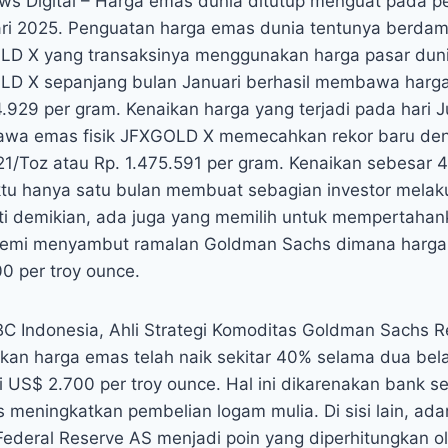
ws Digital – Harga emas dunia ditutup menguat pada 
ari 2025. Penguatan harga emas dunia tentunya berda
OLD X yang transaksinya menggunakan harga pasar dun
LD X sepanjang bulan Januari berhasil membawa harga
.929 per gram. Kenaikan harga yang terjadi pada hari J
wa emas fisik JFXGOLD X memecahkan rekor baru de
21/Toz atau Rp. 1.475.591 per gram. Kenaikan sebesar 4
u hanya satu bulan membuat sebagian investor melaku
ti demikian, ada juga yang memilih untuk mempertaha
demi menyambut ramalan Goldman Sachs dimana harga
 per troy ounce.
BC Indonesia, Ahli Strategi Komoditas Goldman Sachs R
n harga emas telah naik sekitar 40% selama dua belas
i US$ 2.700 per troy ounce. Hal ini dikarenakan bank s
us meningkatkan pembelian logam mulia. Di sisi lain, a
Federal Reserve AS menjadi poin yang diperhitungkan ol