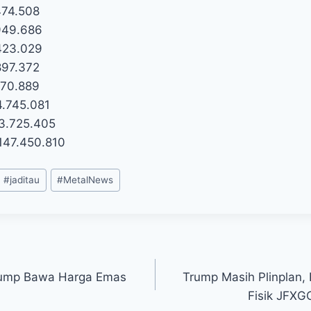
 474.508
.949.686
.423.029
897.372
370.889
4.745.081
73.725.405
 147.450.810
#
jaditau
#
MetalNews
rump Bawa Harga Emas
Trump Masih Plinplan,
Fisik JFXG