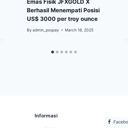
Emas Fisik JFXGOLD X
Berhasil Menempati Posisi
US$ 3000 per troy ounce
By
admin_pospay
March 18, 2025
Informasi
Faceb