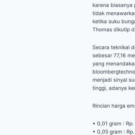
karena biasanya 
tidak menawarkan
ketika suku bunga
Thomas dikutip da
Secara teknikal d
sebesar 77,16 me
yang menandakan s
bloombergtechnoz.
menjadi sinyal s
tinggi, adanya k
Rincian harga em
• 0,01 gram : Rp.
• 0,05 gram : Rp