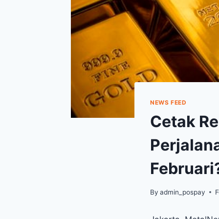
NEWS FEED
Cetak Re
Perjalan
Februari
By
admin_pospay
F