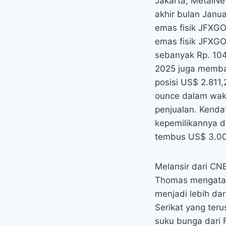
Jakarta, MetalNe
akhir bulan Janu
emas fisik JFXG
emas fisik JFXGO
sebanyak Rp. 104
2025 juga memba
posisi US$ 2.811,
ounce dalam wakt
penjualan. Kenda
kepemilikannya 
tembus US$ 3.000
Melansir dari CN
Thomas mengataka
menjadi lebih dar
Serikat yang ter
suku bunga dari 