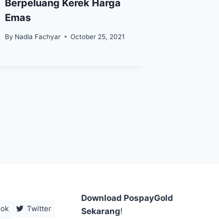
Berpeluang Kerek Harga
Cemas’
Emas
Inflasi
Kinclon
By
Nadia Fachyar
October 25, 2021
By
Nadia F
Download PospayGold
ook
Twitter
Sekarang
!