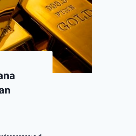
mana
lan