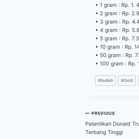
• 1 gram : Rp. 1.
• 2 gram : Rp. 2
• 3 gram : Rp. 4
• 4 gram : Rp. 5.
• 5 gram : Rp. 7.
• 10 gram : Rp. 1
• 50 gram : Rp. 
• 100 gram : Rp.
Post
#
bullish
#
Gold
Tags:
Post
PREVIOUS
Pelantikan Donald T
navigation
Terbang Tinggi