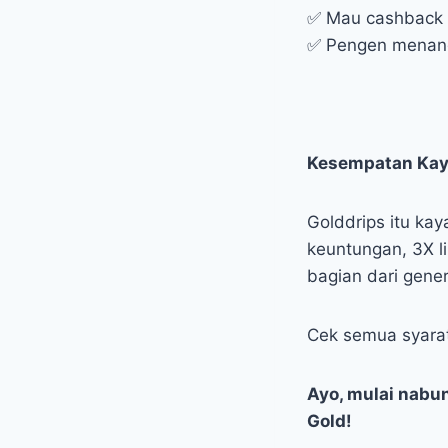
✅ Mau cashback 
✅ Pengen menang
Kesempatan Kaya
Golddrips itu kay
keuntungan, 3X l
bagian dari gene
Cek semua syara
Ayo, mulai nabu
Gold!