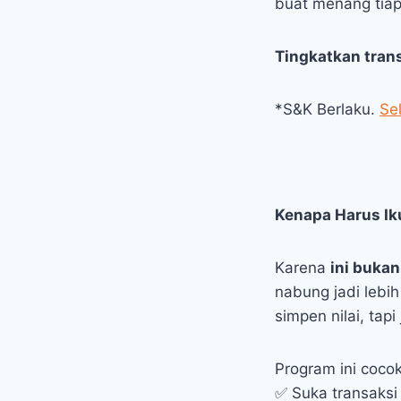
buat menang tiap
Tingkatkan tran
*S&K Berlaku.
Se
Kenapa Harus Ik
Karena
ini buka
nabung jadi lebi
simpen nilai, tap
Program ini coco
✅ Suka transaksi