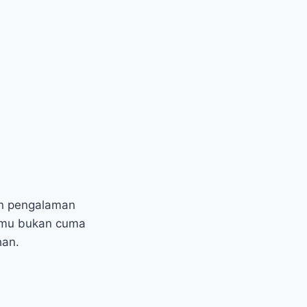
kin pengalaman
Kamu bukan cuma
han.