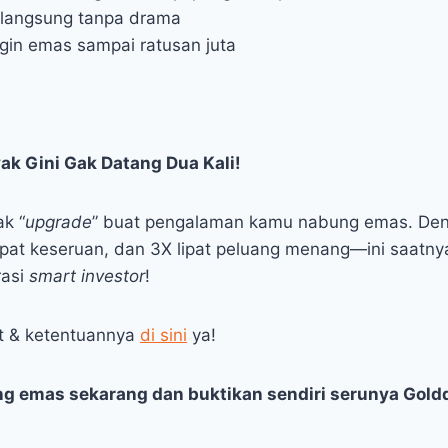
langsung tanpa drama
in emas sampai ratusan juta
k Gini Gak Datang Dua Kali!
ak “
upgrade
” buat pengalaman kamu nabung emas. Den
ipat keseruan, dan 3X lipat peluang menang—ini saatny
rasi
smart investor
!
t & ketentuannya
di sini
ya!
ng emas sekarang dan buktikan sendiri serunya Goldd