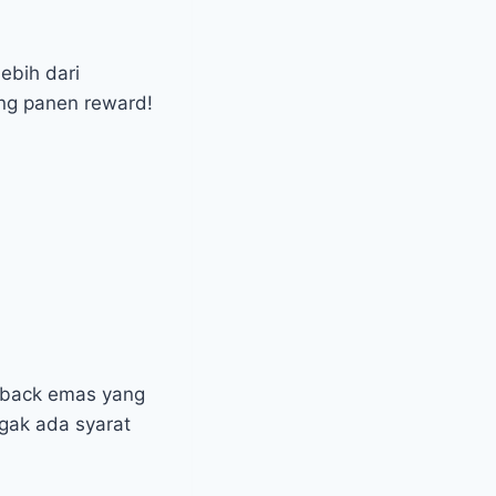
ebih dari
ng panen reward!
hback emas yang
gak ada syarat