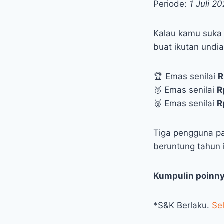
Periode:
1 Juli 
Kalau kamu suka 
buat ikutan undi
🏆 Emas senilai
R
🥈 Emas senilai
R
🥉 Emas senilai
R
Tiga pengguna pa
beruntung tahun 
Kumpulin poinny
*S&K Berlaku.
Se