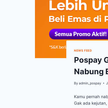
NEWS FEED
Pospay G
Nabung 
By
admin_pospay
J
Kamu pernah nabu
Gak ada kejutan,