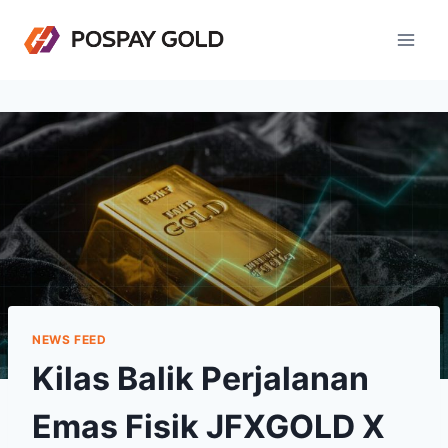
Skip
to
content
NEWS FEED
Kilas Balik Perjalanan
Emas Fisik JFXGOLD X