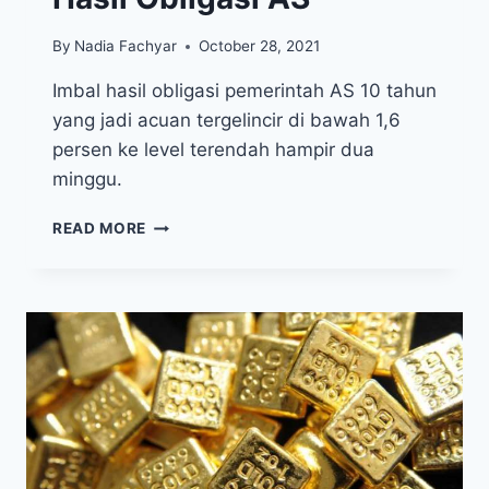
By
Nadia Fachyar
October 28, 2021
Imbal hasil obligasi pemerintah AS 10 tahun
yang jadi acuan tergelincir di bawah 1,6
persen ke level terendah hampir dua
minggu.
HARGA
READ MORE
EMAS
REBOUND
BERKAT
PENURUNAN
IMBAL
HASIL
OBLIGASI
AS