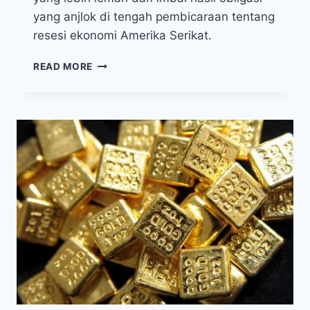
yang anjlok di tengah pembicaraan tentang
resesi ekonomi Amerika Serikat.
HARGA
READ MORE
EMAS
NAIK
4
HARI
BERUNTUN,
RESPONS
RESESI
TEKNIKAL
EKONOMI
AS