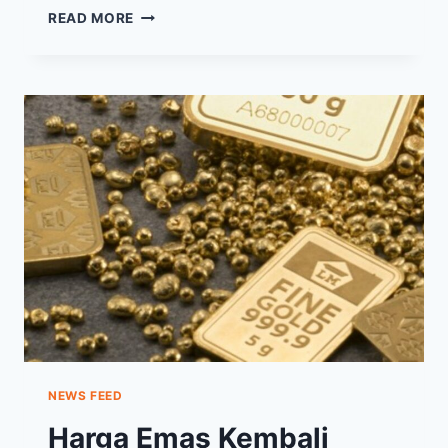
PERGERAKAN
READ MORE
HARGA
EMAS
HARI
INI,
RABU
22
SEPTEMBER
2021,
BERBURU
SAFE
HAVEN
NEWS FEED
Harga Emas Kembali