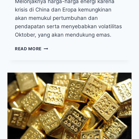
Melonjaknya harga-harga energi karena
krisis di China dan Eropa kemungkinan
akan memukul pertumbuhan dan
pendapatan serta menyebabkan volatilitas
Oktober, yang akan mendukung emas.
INFLASI
READ MORE
AS
MERADANG,
HARGA
EMAS
MENGUAT
MODERAT