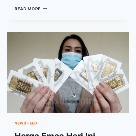
PERGERAKAN
READ MORE
HARGA
EMAS
HARI
INI,
SENIN
25
OKTOBER
2021,
MOMENTUM
NAIK
NEWS FEED