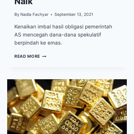
Naik
By
Nadia Fachyar
September 13, 2021
Kenaikan imbal hasil obligasi pemerintah
AS mencegah dana-dana spekulatif
berpindah ke emas.
HARGA
READ MORE
EMAS
TURUN
LAGI
KE
BAWAH
US$1.800,
IMBAL
HASIL
OBLIGASI
AS
NAIK