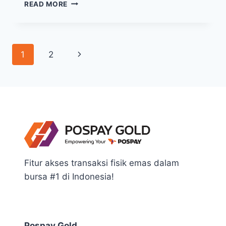
PERGERAKAN
READ MORE
HARGA
EMAS
HARI
INI,
Page
Next
1
2
KAMIS
29
navigation
Page
JULI
2021,
BISA
TERUS
NAIK
Fitur akses transaksi fisik emas dalam
bursa #1 di Indonesia!
Pospay Gold