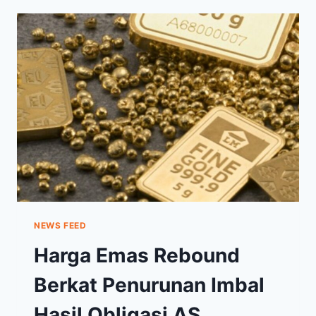
HARI
INI,
SELASA
25
JANUARI
2022,
LANJUT
MENGUAT?
NEWS FEED
Harga Emas Rebound
Berkat Penurunan Imbal
Hasil Obligasi AS