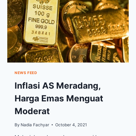
2021,
TERDORONG
PELEMAHAN
DOLAR
AS
NEWS FEED
Inflasi AS Meradang,
Harga Emas Menguat
Moderat
By
Nadia Fachyar
October 4, 2021