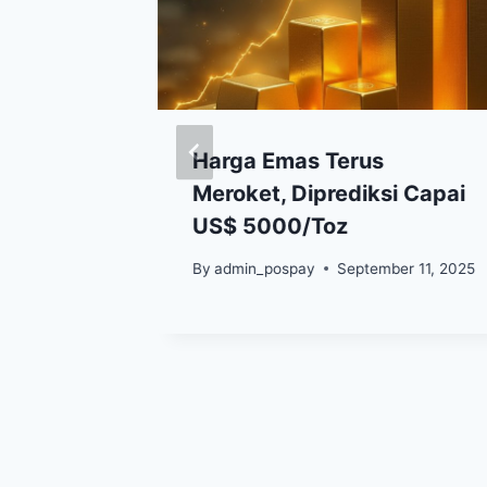
 Emas
Harga Emas Terus
Januari
Meroket, Diprediksi Capai
uat?
US$ 5000/Toz
 25, 2022
By
admin_pospay
September 11, 2025