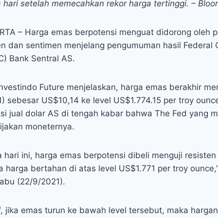
 hari setelah memecahkan rekor harga tertinggi. – Blo
RTA – Harga emas berpotensi menguat didorong oleh pe
en dan sentimen menjelang pengumuman hasil Federal
) Bank Sentral AS.
Investindo Future menjelaskan, harga emas berakhir m
1) sebesar US$10,14 ke level US$1.774.15 per troy ounc
ksi jual dolar AS di tengah kabar bahwa The Fed yang 
ijakan moneternya.
a hari ini, harga emas berpotensi dibeli menguji resiste
 harga bertahan di atas level US$1.771 per troy ounce,
Rabu (22/9/2021).
f, jika emas turun ke bawah level tersebut, maka harga