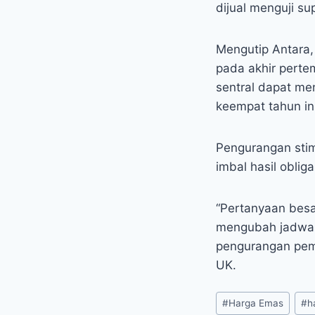
dijual menguji su
Mengutip Antara,
pada akhir pert
sentral dapat m
keempat tahun in
Pengurangan sti
imbal hasil obli
“Pertanyaan besa
mengubah jadwal 
pengurangan pemb
UK.
Post
#
Harga Emas
#
h
Tags: