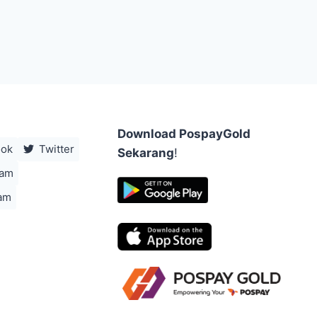
Download PospayGold
ook
Twitter
Sekarang
!
ram
am