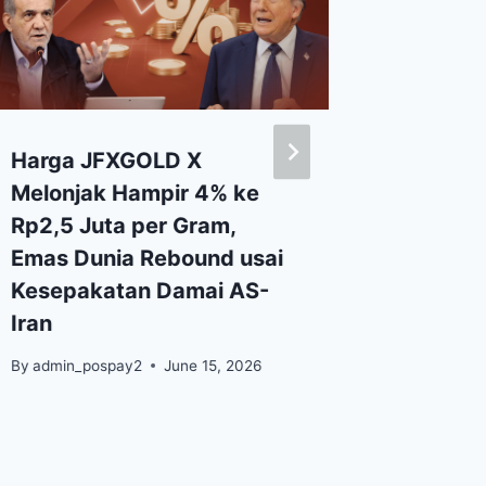
Harga JFXGOLD X
Virus 
Melonjak Hampir 4% ke
Udara,
Rp2,5 Juta per Gram,
Melem
Emas Dunia Rebound usai
By
Nadia F
Kesepakatan Damai AS-
Iran
By
admin_pospay2
June 15, 2026