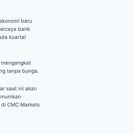
 ekonomi baru
percaya bank
da kuartal
g mengangkat
ang tanpa bunga.
r saat ini akan
gumumkan
r di CMC Markets