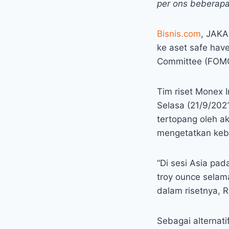
per ons beberapa
Bisnis.com
, JAKA
ke aset safe hav
Committee (FOMC
Tim riset Monex 
Selasa (21/9/202
tertopang oleh a
mengetatkan keb
“Di sesi Asia pad
troy ounce selama
dalam risetnya, 
Sebagai alternati