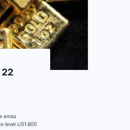
 22
ga emas
e level US1.800