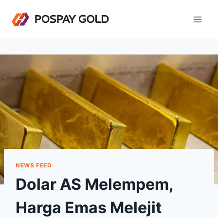
Skip
to
content
NEWS FEED
Dolar AS Melempem,
Harga Emas Melejit