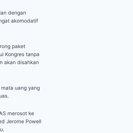
tian dengan
ngat akomodatif
rong paket
lui Kongres tanpa
n akan disahkan
ai mata uang yang
uas.
 AS merosot ke
Fed Jerome Powell
u.