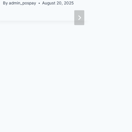
By
admin_pospay
August 20, 2025
Harga 
Melesat
Bagi E
By
Nadia F