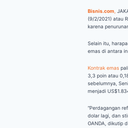
Bisnis.com
,
JAKA
(9/2/2021) atau 
karena penurunan
Selain itu, harap
emas di antara inv
Kontrak emas
pal
3,3 poin atau 0,
sebelumnya, Seni
menjadi US$1.83
“Perdagangan ref
dolar lagi, dan s
OANDA, dikutip d