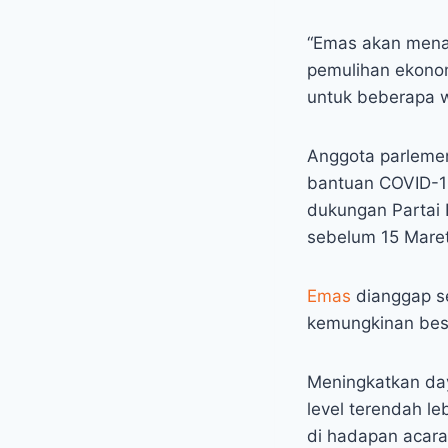
“Emas akan menar
pemulihan ekonom
untuk beberapa w
Anggota parlemen
bantuan COVID-19
dukungan Partai
sebelum 15 Maret
Emas
dianggap se
kemungkinan besa
Meningkatkan day
level terendah l
di hadapan acara