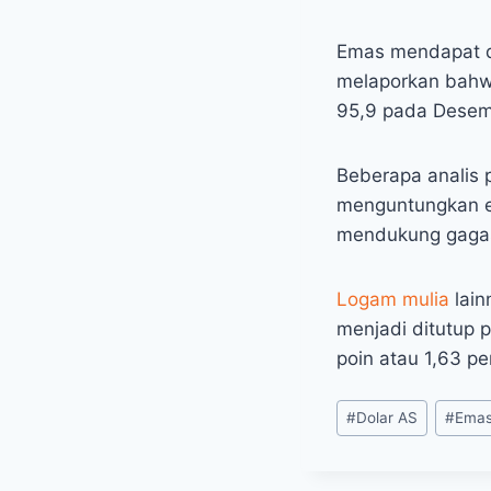
Emas mendapat d
melaporkan bahwa
95,9 pada Desemb
Beberapa analis 
menguntungkan e
mendukung gagas
Logam mulia
lain
menjadi ditutup 
poin atau 1,63 p
Post
#
Dolar AS
#
Ema
Tags: