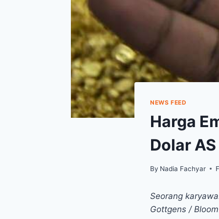
NEWS FEED
Harga Em
Dolar AS
By
Nadia Fachyar
F
Seorang karyawan
Gottgens / Bloo