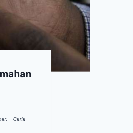
lemahan
r. – Carla