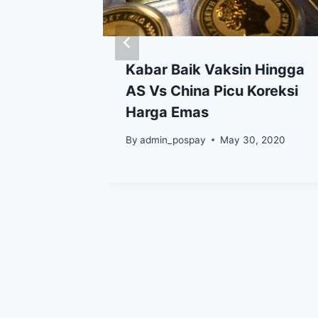
, Senin
Kabar Baik Vaksin Hingga
AS Vs China Picu Koreksi
han
Harga Emas
By
admin_pospay
May 30, 2020
 4, 2021