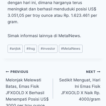
dengan hari ini, dimana harganya terus
meningkat dan berhasil menduduki posisi US$
3.051,05 per troy ounce atau Rp. 1.623.461 per
gram.
Simak informasi lainnya di MetalNews.
Post
#
anjlok
#
ihsg
#
investor
#
MetalNews
Tags:
Post
PREVIOUS
NEXT
Melonjak Melewati
Sedikit Menguat, Hari
navigation
Batas, Emas Fisik
Ini Emas Fisik
JFXGOLD X Berhasil
JFXGOLD X Naik Rp.
Menempati Posisi US$
4000/gram
3000 per troy ounce